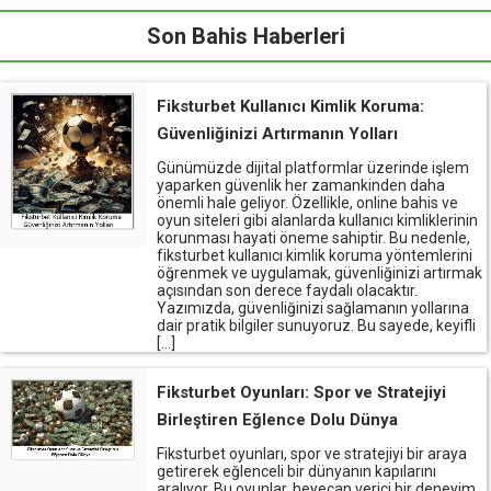
Son Bahis Haberleri
Fiksturbet Kullanıcı Kimlik Koruma:
Güvenliğinizi Artırmanın Yolları
Günümüzde dijital platformlar üzerinde işlem
yaparken güvenlik her zamankinden daha
önemli hale geliyor. Özellikle, online bahis ve
oyun siteleri gibi alanlarda kullanıcı kimliklerinin
korunması hayati öneme sahiptir. Bu nedenle,
fiksturbet kullanıcı kimlik koruma yöntemlerini
öğrenmek ve uygulamak, güvenliğinizi artırmak
açısından son derece faydalı olacaktır.
Yazımızda, güvenliğinizi sağlamanın yollarına
dair pratik bilgiler sunuyoruz. Bu sayede, keyifli
[…]
Fiksturbet Oyunları: Spor ve Stratejiyi
Birleştiren Eğlence Dolu Dünya
Fiksturbet oyunları, spor ve stratejiyi bir araya
getirerek eğlenceli bir dünyanın kapılarını
aralıyor. Bu oyunlar, heyecan verici bir deneyim