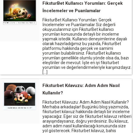
FiksturBet Kullanıcı Yorumları: Gerçek
İncelemeler ve Puanlamalar
FiksturBet Kullanıcı Yorumları: Gerçek
İncelemeler ve Puanlamalar Siz değerli
okuyucularımız için FiksturBet kullanıcı
yorumları konusunda detaylı bir inceleme
yapmak istedik. Kullanıcı deneyimlerine dayalı
olarak hazırladığımız bu yazıda, FiksturBet
platformu hakkında gerçek ve samimi
yorumları bulabilirsiniz. FiksturBet kullanıcı
yorumları genellikle olumlu yönde olsa da, bazı
eleştiriler de mevcut. İşte en iyi fiksturbet
yorumları ve değerlendirmeleriyle karşınızdayız.
[…]
Fiksturbet Kılavuzu: Adım Adım Nasıl
Kullanılır?
Fiksturbet Kılavuzu: Adım Adım Nasıl Kullanılır?
Merhaba arkadaşlar! Bugünkü blog yazımızda,
fiksturbet kılavuz hakkında detaylı bir inceleme
yapacağız. Eğer siz de fiksturbet kılavuz rehberi
arayışındaysanız, doğru yerdesiniz. Bu kılavuz,
adım adım nasıl kullanılacağı konusunda size
yol gösterecek. Fiksturbet kılavuz, bahis