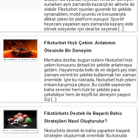
sunarken aynı zamanda kazançlı bir aktivite de
olabilir. Fiksturbet oyunları güvenilir bir şekilde
oynanabilen, mobil uyumlu ve bonuslarıyla
dikkat çeken bir platform sunuyor. Sportif
heyecanı yaşarken aynı zamanda kazanç elde
etmek isteyenler için ideal bir seçenek […]
Fiksturbet Hızlı Çekim: Anlatımın
Ötesinde Bir Deneyim
Merhaba dostlar, bugün sizlere fiksturbet hızlı
çekim konusunu detaylı bir şekilde anlatmaya
geldim. Hayatımızda belki de en değerli şey olan
zamanı verimli bir şekilde kullanmak her zaman
önemlidir. İşte bu noktada, fiksturbet hızlı çekim
imkanı karşımıza çıkıyor. Bu özellik sayesinde
bahis severler hem hızlı bir şekilde para
çekebiliyor hem de keyifli bir deneyim yaşıyor.
Siz […]
Fikstürbets Destek ile Başarılı Bahis
Stratejileri Nasıl Oluşturulur?
fiksturbets destek ile bahis yaparken başarılı
stratejiler oluşturmak önemlidir. Bu konuda