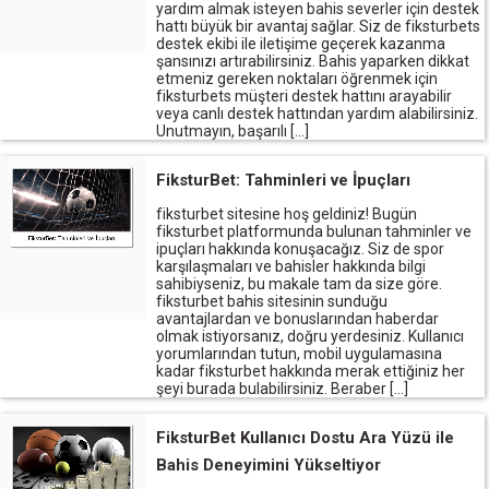
yardım almak isteyen bahis severler için destek
hattı büyük bir avantaj sağlar. Siz de fiksturbets
destek ekibi ile iletişime geçerek kazanma
şansınızı artırabilirsiniz. Bahis yaparken dikkat
etmeniz gereken noktaları öğrenmek için
fiksturbets müşteri destek hattını arayabilir
veya canlı destek hattından yardım alabilirsiniz.
Unutmayın, başarılı […]
FiksturBet: Tahminleri ve İpuçları
fiksturbet sitesine hoş geldiniz! Bugün
fiksturbet platformunda bulunan tahminler ve
ipuçları hakkında konuşacağız. Siz de spor
karşılaşmaları ve bahisler hakkında bilgi
sahibiyseniz, bu makale tam da size göre.
fiksturbet bahis sitesinin sunduğu
avantajlardan ve bonuslarından haberdar
olmak istiyorsanız, doğru yerdesiniz. Kullanıcı
yorumlarından tutun, mobil uygulamasına
kadar fiksturbet hakkında merak ettiğiniz her
şeyi burada bulabilirsiniz. Beraber […]
FiksturBet Kullanıcı Dostu Ara Yüzü ile
Bahis Deneyimini Yükseltiyor